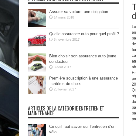
Assurer sa voiture, une obligation
d
14 mars 2018
Le
en
Quelle assurance auto pour quel profil ?
pa
8 novembre 2017
de
fo
ca
Bien choisir son assurance auto jeune
at
conducteur
ab
3 août 2017
En
Première souscription à une assurance
pr
: critères de choix
20
23 février 2017
Qu
ré
do
ARTICLES DE LA CATÉGORIE ENTRETIEN ET
pa
MAINTENANCE
pa
pr
Ce qu’il faut savoir sur l’entretien d’un
vélo