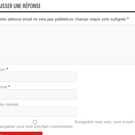
AISSER UNE RÉPONSE
otre adresse email ne sera pas publiéeLes champs requis sont surlignés
*
om
*
mail
*
ite internet
Enregistrer mon nom, mon e-mail e
avigateur pour mon prochain commentaire.