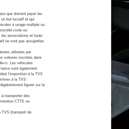
axe que doivent payer les
n but lucratif et qui
hicules à usage multiple ou
 société civile ou
 les associations et toute
tif ne sont pas assujetties
tures utilisées par
des voitures inscrites dans
le-ci. Les véhicules
 France sont également
éduit l’imposition à la TVS
umises à la TVS :
igatoirement figurer sur la
 à transporter des
la mention CTTE ou
a TVS (transport de