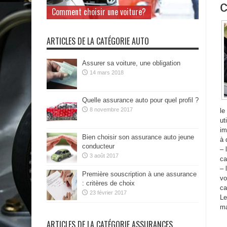
Comment choisir une voiture?
ARTICLES DE LA CATÉGORIE AUTO
Assurer sa voiture, une obligation
14 mars 2018
Quelle assurance auto pour quel profil ?
8 novembre 2017
le
ut
im
Bien choisir son assurance auto jeune
à 
conducteur
– 
3 août 2017
ca
– 
Première souscription à une assurance
vo
: critères de choix
ca
23 février 2017
Le
ma
ARTICLES DE LA CATÉGORIE ASSURANCES