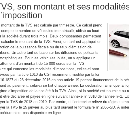
TVS, son montant et ses modalité
’imposition
 montant de la TVS est calculé par trimestre. Ce calcul prend
 compte le nombre de véhicules immatriculé, utilisé ou loué
r la société durant trois mois. Deux composantes permettent
 calculer le montant de la TVS. Ainsi, un tarif est appliqué en
nction de la puissance fiscale ou du taux d’émission de
rbone. Un autre tarif se base sur les diffusions de polluants
mosphériques. Pour les véhicules loués, on y applique un
attement d’un montant de 15 000 euros sur la TVS.
 ce qui concerne les modalités d’impositions, celles-ci sont
évues par l’article 1010 du CGI récemment modifié par la loi
16-1827 du 23 décembre 2016 en son article 19 portant financement de la séc
ant au paiement
, celui-ci se fait chaque année. La déclaration ainsi que la l
gime d’imposition de la société à la TVA. Ainsi, si la société est soumise au 
it être déclarée et payée en ligne suivant l’annexe n° 3310 de l’année n+1. Ex
yer la TVS de 2018 en 2019. Par contre, si l’entreprise relève du régime simpli
yer la TVS le 15 janvier au plus tard suivant le formulaire n° 2855-SD. À not
océdure n’est pas disponible en ligne.