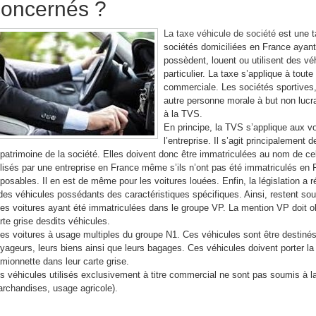
concernés ?
La taxe véhicule de société
est une t
sociétés domiciliées en France ayant u
possèdent, louent ou utilisent des vé
particulier. La taxe s’applique à toute
commerciale. Les sociétés sportives,
autre personne morale à but non lucra
à la TVS.
En principe, la TVS s’applique aux voi
l’entreprise. Il s’agit principalement 
 patrimoine de la société. Elles doivent donc être immatriculées au nom de cel
ilisés par une entreprise en France même s’ils n’ont pas été immatriculés en
posables. Il en est de même pour les voitures louées. Enfin, la législation a r
des véhicules possédants des caractéristiques spécifiques. Ainsi, restent so
les voitures ayant été immatriculées dans le groupe VP. La mention VP doit obl
rte grise desdits véhicules.
les voitures à usage multiples du groupe N1. Ces véhicules sont être destinés
yageurs, leurs biens ainsi que leurs bagages. Ces véhicules doivent porter 
mionnette dans leur carte grise.
s véhicules utilisés exclusivement à titre commercial ne sont pas soumis à l
rchandises, usage agricole).