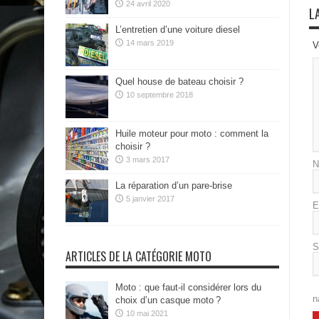
24 avril 2020
L
L’entretien d’une voiture diesel
14 mars 2019
V
Quel house de bateau choisir ?
10 septembre 2018
Huile moteur pour moto : comment la
choisir ?
3 mars 2017
N
La réparation d’un pare-brise
5 janvier 2017
E
S
ARTICLES DE LA CATÉGORIE MOTO
Moto : que faut-il considérer lors du
n
choix d’un casque moto ?
10 mai 2021