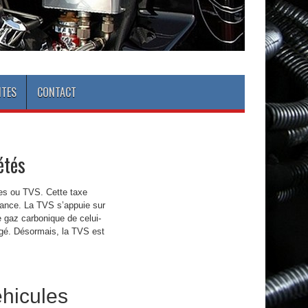
NTES
CONTACT
étés
les ou TVS. Cette taxe
France. La TVS s’appuie sur
e gaz carbonique de celui-
ngé. Désormais, la TVS est
éhicules